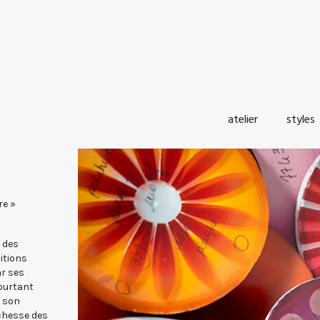
atelier
styles
re »
r des
itions
ar ses
pourtant
s son
ichesse des