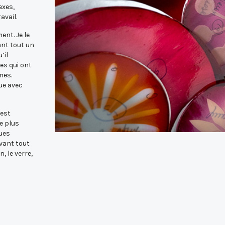
exes,
avail.
ent. Je le
ant tout un
’il
es qui ont
mes.
gue avec
 est
re plus
ques
vant tout
, le verre,