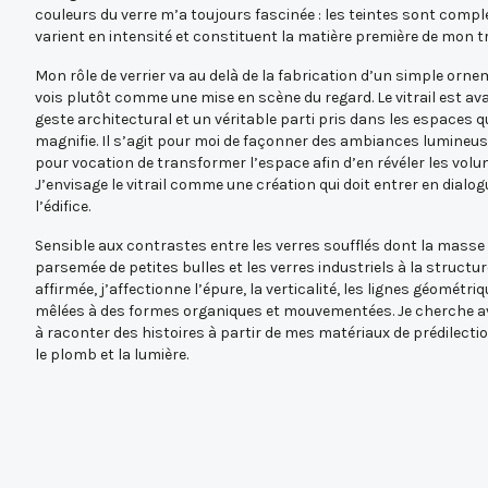
couleurs du verre m’a toujours fascinée : les teintes sont compl
varient en intensité et constituent la matière première de mon tr
Mon rôle de verrier va au delà de la fabrication d’un simple ornem
vois plutôt comme une mise en scène du regard. Le vitrail est av
geste architectural et un véritable parti pris dans les espaces qu
magnifie. Il s’agit pour moi de façonner des ambiances lumineus
pour vocation de transformer l’espace afin d’en révéler les volu
J’envisage le vitrail comme une création qui doit entrer en dialo
l’édifice.
Sensible aux contrastes entre les verres soufflés dont la masse
parsemée de petites bulles et les verres industriels à la structu
affirmée, j’affectionne l’épure, la verticalité, les lignes géométri
mêlées à des formes organiques et mouvementées. Je cherche a
à raconter des histoires à partir de mes matériaux de prédilection
le plomb et la lumière.